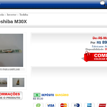
0
oks
 » 
Inverter
 » 
Toshiba
oshiba M30X
De: 
R$
99
89
R$
Por
:
Fabricante: 
Disponibilidade:
I
TO PARA AMPLIAR
R$ 89,00