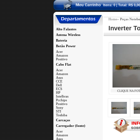
Itens: 0 | Total: R$ 0,0
Home»
Peças Notebo
Inverter T
Alto Falantes
Antena Wireless
Bateria
Botão Power
Acer
Amazon
Positivo
a
Cabo Flat
Acer
Amazon
Asus
CCE
Dell
ECS
CLIQUE NA FO
HP
Intelbras
Pcchips
Positivo
Sony
STI
Toshiba
a
Carcaças
Carregador (fonte)
Acer
Amazon
Asus