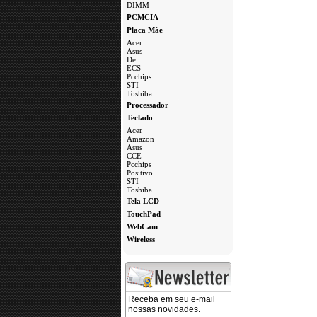
DIMM
a
PCMCIA
Placa Mãe
Acer
Asus
Dell
ECS
Pcchips
STI
Toshiba
a
Processador
Teclado
Acer
Amazon
Asus
CCE
Pcchips
Positivo
STI
Toshiba
a
Tela LCD
TouchPad
WebCam
Wireless