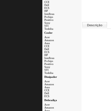
CCE
Dell
ECS
HP
Intelbras
Pcchips
Positivo
Sony
STI
Toshiba
.
a
Cooler
Acer
Amazon
Asus
CCE
Dell
ECS
HP
Intelbras
Pcchips
Positivo
Sony
STI
Toshiba
a
Dissipador
Acer
Amazon
Asus
CCE
Dell
ECS
a
Dobradiça
Acer
Amazon
Asus