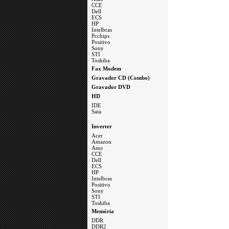
CCE
Dell
ECS
HP
Intelbras
Pcchips
Positivo
Sony
STI
Toshiba
a
Fax Modem
Gravador CD (Combo)
Gravador DVD
HD
IDE
Sata
a
Inverter
Acer
Amazon
Asus
CCE
Dell
ECS
HP
Intelbras
Positivo
Sony
STI
Toshiba
a
Memória
DDR
DDR2