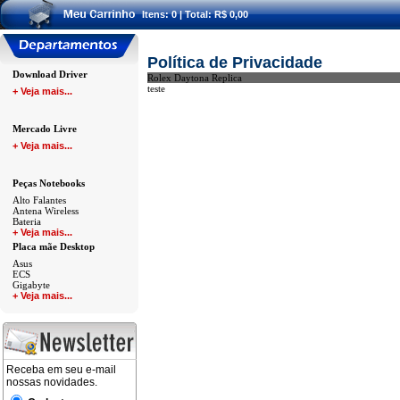
Itens: 0 | Total: R$ 0,00
Política de Privacidade
Download Driver
Rolex Daytona Replica
teste
+ Veja mais...
a
Mercado Livre
+ Veja mais...
a
Peças Notebooks
Alto Falantes
Antena Wireless
Bateria
+ Veja mais...
a
Placa mãe Desktop
Asus
ECS
Gigabyte
+ Veja mais...
a